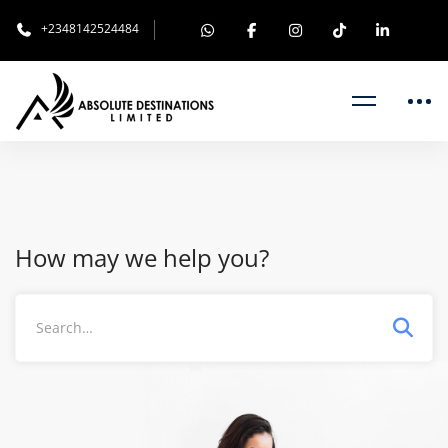
+2348142524484
How may we help you?
Search
for: